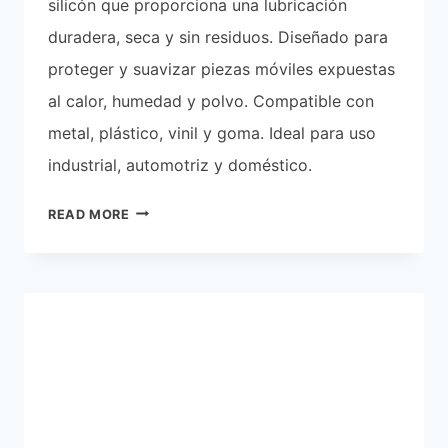
silicón que proporciona una lubricación
duradera, seca y sin residuos. Diseñado para
proteger y suavizar piezas móviles expuestas
al calor, humedad y polvo. Compatible con
metal, plástico, vinil y goma. Ideal para uso
industrial, automotriz y doméstico.
¿PARA
READ MORE
QUÉ
SIRVE
EL
LUBRICANTE
DE
SILICÓN
WD-
40
SPECIALIST?