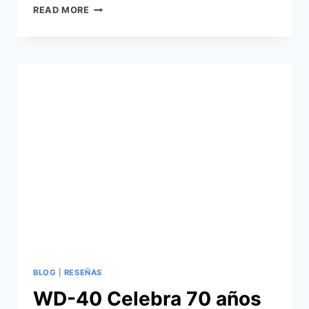
WD-
READ MORE
40
SPECIALIST:
UNA
MIRADA
EXHAUSTIVA
AL
EL
PODER
DE
LA
PENETRACIÓN
BLOG
|
RESEÑAS
WD-40 Celebra 70 años