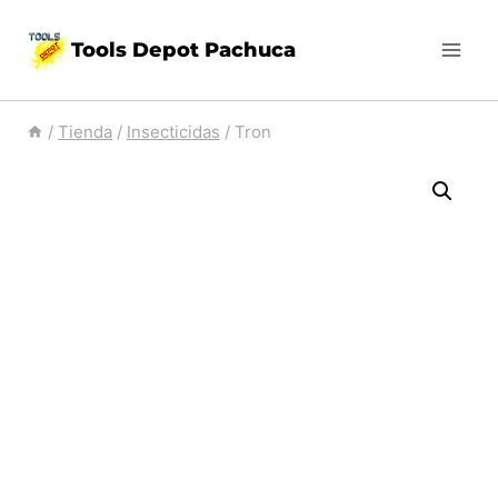
Skip
Tools Depot Pachuca
to
content
/
Tienda
/
Insecticidas
/
Tron