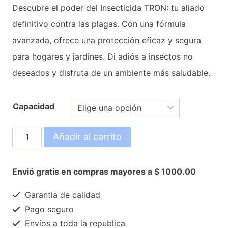
Descubre el poder del Insecticida TRON: tu aliado
precios:
definitivo contra las plagas. Con una fórmula
desde
avanzada, ofrece una protección eficaz y segura
para hogares y jardines. Di adiós a insectos no
$35.00
deseados y disfruta de un ambiente más saludable.
hasta
$55.00
Capacidad
Tron
Añadir al carrito
cantidad
Envió gratis en compras mayores a $ 1000.00
Garantia de calidad
Pago seguro
Envíos a toda la republica