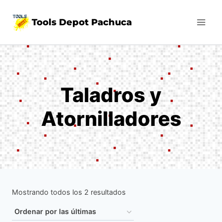
Skip
Tools Depot Pachuca
to
content
Taladros y
Atornilladores
Sorted
Mostrando todos los 2 resultados
by
latest